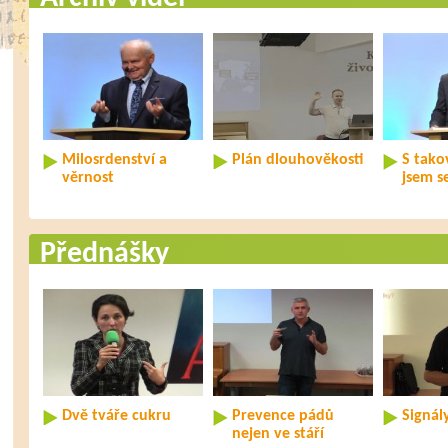
Milosrdenství a
Plán dlouhověkosti
S tako
věrnost
jsem s
Přednášky
Dvě tváře cukru
Prevence pádů
Signál
nejen ve stáří