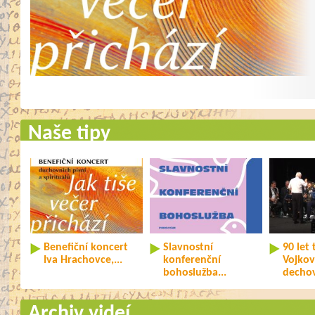
Naše tipy
Benefiční koncert
Slavnostní
90 let 
Iva Hrachovce,...
konferenční
Vojkov
bohoslužba...
decho
Archiv videí