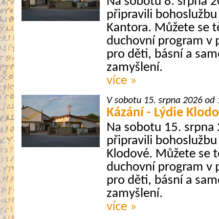
Na sobotu 8. srpna 2
připravili bohoslužbu
Kantora. Můžete se t
duchovní program v p
pro děti, básní a sa
zamyšlení.
více »
V sobotu 15. srpna 2026 od
Kázání - Lýdie Klod
Na sobotu 15. srpna
připravili bohoslužbu
Klodové. Můžete se t
duchovní program v p
pro děti, básní a sa
zamyšlení.
více »