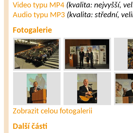
Video typu MP4
(kvalita: nejvyšší, v
Audio typu MP3
(kvalita: střední, ve
Fotogalerie
Zobrazit celou fotogalerii
Další části