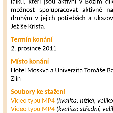
laiků, kteří jsou aktivní v Božím d
možnost spolupracovat aktivně n
druhým v jejich potřebách a ukazo
Ježíše Krista.
Termín konání
2. prosince 2011
Místo konání
Hotel Moskva a Univerzita Tomáše Ba
Zlín
Soubory ke stažení
Video typu MP4
(kvalita: nízká, veli
Video typu MP4
(kvalita: střední, ve