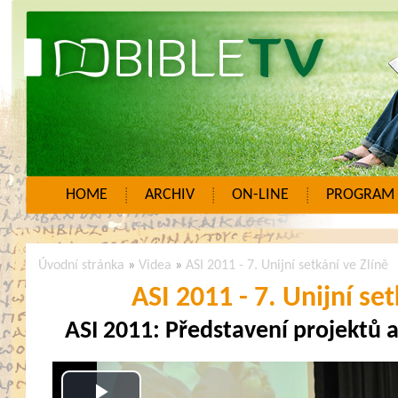
HOME
ARCHIV
ON-LINE
PROGRAM
Úvodní stránka
»
Videa
»
ASI 2011 - 7. Unijní setkání ve Zlíně
ASI 2011 - 7. Unijní set
ASI 2011: Představení projektů 