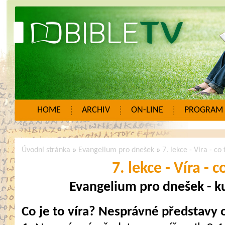
HOME
ARCHIV
ON-LINE
PROGRAM
Úvodní stránka
»
Evangelium pro dnešek
»
7. lekce - Víra - co 
7. lekce - Víra - c
Evangelium pro dnešek - ku
Co je to víra? Nesprávné představy o