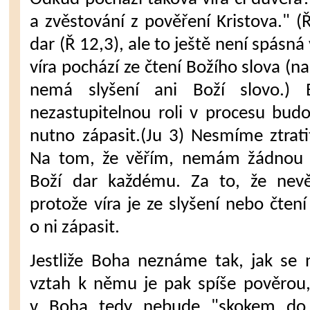
a zvěstování z pověření Kristova." (Ř
dar (Ř 12,3), ale to ještě není spásn
víra pochází ze čtení Božího slova (
nemá slyšení ani Boží slovo.) 
nezastupitelnou roli v procesu budov
nutno zápasit.(Ju 3) Nesmíme ztratit
Na tom, že věřím, nemám žádnou zá
Boží dar každému. Za to, že nev
protože víra je ze slyšení nebo čten
o ni zápasit.
Jestliže Boha neznáme tak, jak se 
vztah k němu je pak spíše pověrou,
v Boha tedy nebude "skokem do t