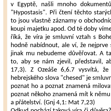
v Egyptě, našli mnoho dokumentů
"Hypostasis". Při čtení těchto starýc
to jsou vlastně záznamy o obchodní
koupi majetku apod. Od té doby víme
říká, že víra je smluvní vztah s B
hodně nabídnout, ale ví, že nejprve
jinak mu nebudeme důvěřovat. A ta
to, aby se nám zjevil, představil, a
17,3). Z Ozeáše 6,6.7 vysvítá, ž
hebrejského slova "chesed" je smluvn
poznat ho a poznat znamená milovat
poznat někoho znamená mít k němu ú
a přátelství. (Gnj 4,1: Mat 7,23)
Odkud pochází taková víra či důvěra?