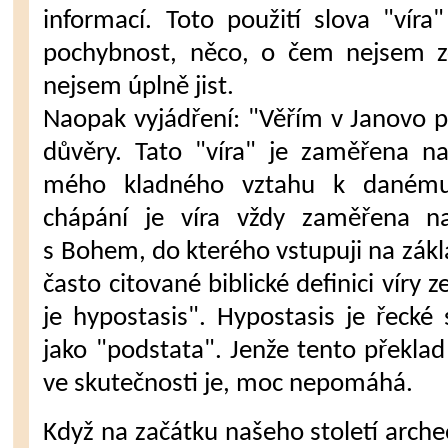
informací. Toto použití slova "víra"
pochybnost, něco, o čem nejsem zc
nejsem úplně jist.
Naopak vyjádření: "Věřím v Janovo př
důvěry. Tato "víra" je zaměřena n
mého kladného vztahu k danému 
chápání je víra vždy zaměřena 
s Bohem, do kterého vstupuji na zák
často citované biblické definici víry z
je hypostasis". Hypostasis je řecké 
jako "podstata". Jenže tento překlad
ve skutečnosti je, moc nepomáhá.
Když na začátku našeho století arche