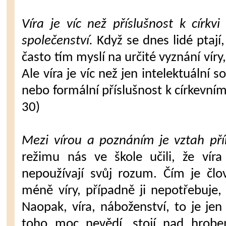
Víra je víc než příslušnost k církv
společenství.
Když se dnes lidé ptají,
často tím myslí na určité vyznání víry,
Ale víra je víc než jen intelektuální
nebo formální příslušnost k církevním
30)
Mezi vírou a poznáním je vztah př
režimu nás ve škole učili, že víra
nepoužívají svůj rozum. Čím je čl
méně víry, případně ji nepotřebuje,
Naopak, víra, náboženství, to je jen
toho moc nevědí, stojí nad hrobe