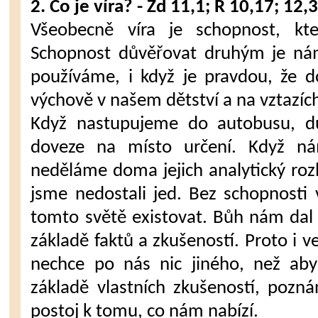
2. Co je víra? - Žd 11,1; Ř 10,17; 12,
Všeobecně víra je schopnost, kt
Schopnost důvěřovat druhým je nám
používáme, i když je pravdou, že d
výchově v našem dětství a na vztazíc
Když nastupujeme do autobusu, dů
doveze na místo určení. Když ná
neděláme doma jejich analytický rozb
jsme nedostali jed. Bez schopnosti 
tomto světě existovat. Bůh nám dal
základě faktů a zkušeností. Proto i v
nechce po nás nic jiného, než aby
základě vlastních zkušeností, poznán
postoj k tomu, co nám nabízí.