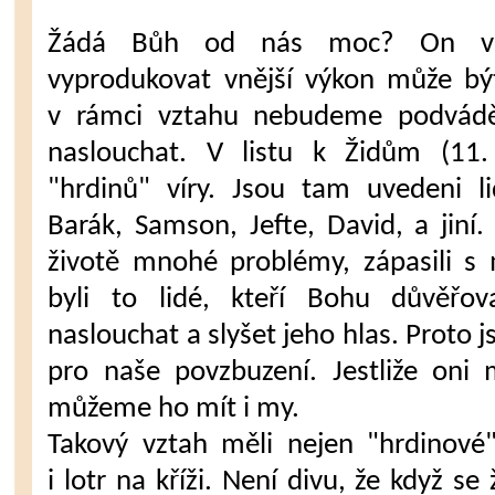
Žádá Bůh od nás moc? On ví,
vyprodukovat vnější výkon může být
v rámci vztahu nebudeme podvádě
naslouchat. V listu k Židům (11. 
"hrdinů" víry. Jsou tam uvedeni l
Barák, Samson, Jefte, David, a jiní.
životě mnohé problémy, zápasili s
byli to lidé, kteří Bohu důvěřo
naslouchat a slyšet jeho hlas. Proto
pro naše povzbuzení. Jestliže oni 
můžeme ho mít i my.
Takový vztah měli nejen "hrdinové"
i lotr na kříži. Není divu, že když se 