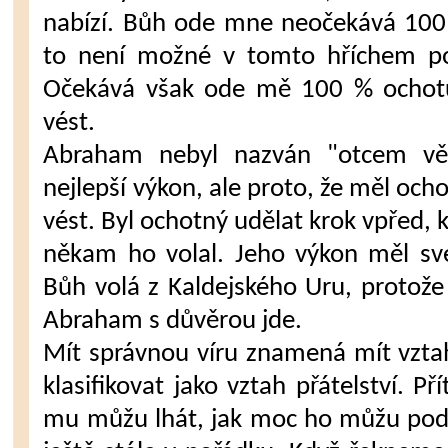
nabízí. Bůh ode mne neočekává 100 
to není možné v tomto hříchem p
Očekává však ode mě 100 % ochotu
vést.
Abraham nebyl nazván "otcem věř
nejlepší výkon, ale proto, že měl och
vést. Byl ochotný udělat krok vpřed,
někam ho volal. Jeho výkon měl sv
Bůh volá z Kaldejského Uru, protože
Abraham s důvěrou jde.
Mít správnou víru znamená mít vzta
klasifikovat jako vztah přátelství. P
mu můžu lhát, jak moc ho můžu podv