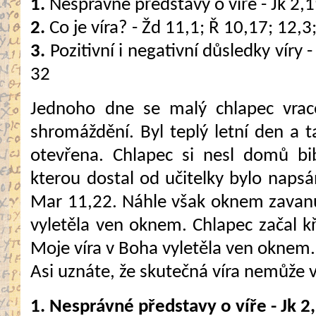
1.
Nesprávné představy o víře - Jk 2,
2.
Co je víra? - Žd 11,1; Ř 10,17; 12,3
3.
Pozitivní i negativní důsledky víry 
32
Jednoho dne se malý chlapec vra
shromáždění. Byl teplý letní den a 
otevřena. Chlapec si nesl domů bib
kterou dostal od učitelky bylo napsá
Mar 11,22. Náhle však oknem zavanu
vyletěla ven oknem. Chlapec začal kř
Moje víra v Boha vyletěla ven oknem."
Asi uznáte, že skutečná víra nemůže 
1. Nesprávné představy o víře - Jk 2