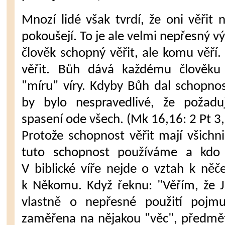
Mnozí lidé však tvrdí, že oni věřit
pokoušejí. To je ale velmi nepřesný v
člověk schopný věřit, ale komu věří.
věřit. Bůh dává každému člověku 
"míru" víry. Kdyby Bůh dal schopno
by bylo nespravedlivé, že požad
spasení ode všech. (Mk 16,16: 2 Pt 3,
Protože schopnost věřit mají všichni,
tuto schopnost používáme a kdo 
V biblické víře nejde o vztah k ně
k Někomu. Když řeknu: "Věřím, že J
vlastně o nepřesné použití pojmu 
zaměřena na nějakou "věc", předmět