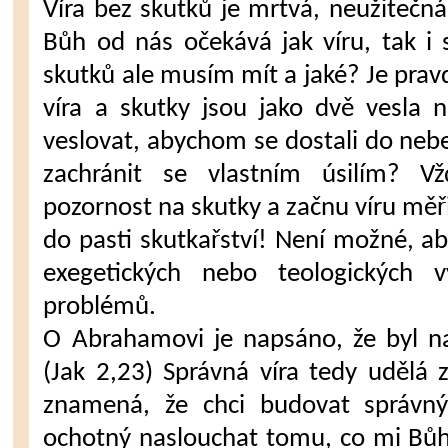
Víra bez skutků je mrtvá, neužitečná 
Bůh od nás očekává jak víru, tak i s
skutků ale musím mít a jaké? Je pravd
víra a skutky jsou jako dvě vesla 
veslovat, abychom se dostali do neb
zachránit se vlastním úsilím? V
pozornost na skutky a začnu víru měř
do pasti skutkařství! Není možné, a
exegetických nebo teologických v
problémů.
O Abrahamovi je napsáno, že byl n
(Jak 2,23) Správná víra tedy udělá 
znamená, že chci budovat správn
ochotný naslouchat tomu, co mi Bůh 