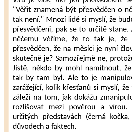
Víra je více, než jen přesvědčení.
J
"Věřit znamená být přesvědčen o n
tak není." Mnozí lidé si myslí, že bu
přesvědčeni, pak se to určitě stane.
něčemu věříme, že to tak je, že 
přesvědčen, že na měsíci je nyní čl
skutečně je? Samozřejmě ne, protož
Jistě, někdo by mohl namítnout, že
tak by tam byl. Ale to je manipulov
zarážející, kolik křesťanů si myslí, že
záleží na tom, jak dokážu zmanipu
rozlišovat mezi pověrou a vírou.
určitých představách (černá kočka,
důvodech a faktech.