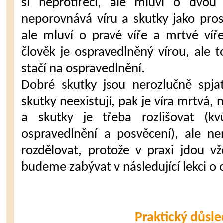
si neprotiřečí, ale mluví o dvou
neporovnává víru a skutky jako pro
ale mluví o pravé víře a mrtvé víř
člověk je ospravedlněný vírou, ale t
stačí na ospravedlnění.
Dobré skutky jsou nerozlučně spjat
skutky neexistují, pak je víra mrtvá, 
a skutky je třeba rozlišovat (k
ospravedlnění a posvěcení), ale n
rozdělovat, protože v praxi jdou v
budeme zabývat v následující lekci o 
Praktický důsl