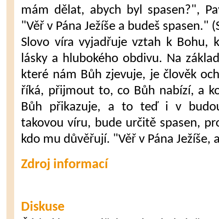
mám dělat, abych byl spasen?", Pav
"Věř v Pána Ježíše a budeš spasen." (
Slovo víra vyjadřuje vztah k Bohu, 
lásky a hlubokého obdivu. Na zákla
které nám Bůh zjevuje, je člověk oc
říká, přijmout to, co Bůh nabízí, a 
Bůh přikazuje, a to teď i v budo
takovou víru, bude určitě spasen, pr
kdo mu důvěřují. "Věř v Pána Ježíše, 
Zdroj informací
Diskuse