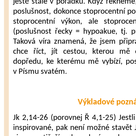
ještě stále v pořádku. Když řeknem
poslušnost, dokonce stoprocentní p
stoprocentní výkon, ale stoproce
(poslušnost řecky = hypoakue, tj. p
Taková víra znamená, že jsem připr
chce říct, jít cestou, kterou mě 
dopředu, ke kterému mě vybízí, pos
v Písmu svatém.
Výkladové pozn
Jk 2,14-26
(porovnej Ř 4,1-25) Jestli
inspirované, pak není možné stavět J