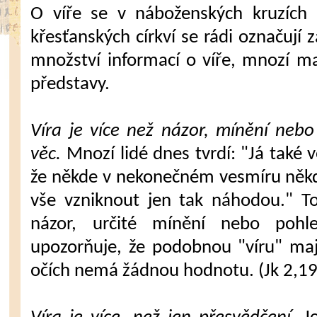
O víře se v náboženských kruzích
křesťanských církví se rádi označují z
množství informací o víře, mnozí ma
představy.
Víra je více než názor, mínění nebo
věc.
Mnozí lidé dnes tvrdí: "Já také 
že někde v nekonečném vesmíru něk
vše vzniknout jen tak náhodou." To
názor, určité mínění nebo pohl
upozorňuje, že podobnou "víru" maj
očích nemá žádnou hodnotu. (Jk 2,19