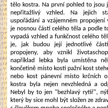
tělo kostra. Na první pohled to jsou 
nepřitažlivý vzhled. Na jejich st
uspořádání a vzájemném propojení v
je nosnou částí celého těla a podle t
vypadá vzhled a funkčnost celého těl
je, jak budou její jednotlivé čás
propojeny, aby vznikl životasch
například lebka byla umístěna n
končetině místo kosti pažní kost steh
nebo kost pánevní místo krčních o
kostra byla nejen nevzhledná a odp
Nebyl by to jen "bezhlavý rytíř", ný
který by sice mohl být složen ze zdra