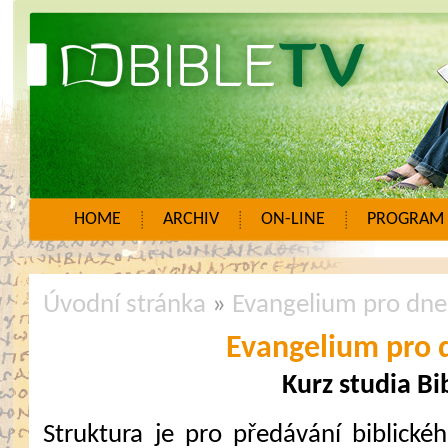
HOME
ARCHIV
ON-LINE
PROGRAM
Úvodní stránka
»
Evangelium pro dne
Evangelium pro 
Kurz studia Bi
Struktura je pro předávání biblické