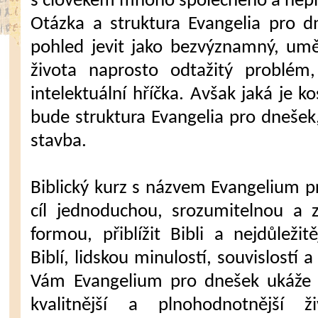
s člověkem mnoho společného a neplni
Otázka a struktura Evangelia pro 
pohled jevit jako bezvýznamný, um
života naprosto odtažitý problém
intelektuální hříčka. Avšak jaká je ko
bude struktura Evangelia pro dnešek,
stavba.
Biblický kurz s názvem Evangelium pr
cíl jednoduchou, srozumitelnou a 
formou, přiblížit Bibli a nejdůležit
Biblí, lidskou minulostí, souvislostí
Vám Evangelium pro dnešek ukáže 
kvalitnější a plnohodnotnější 