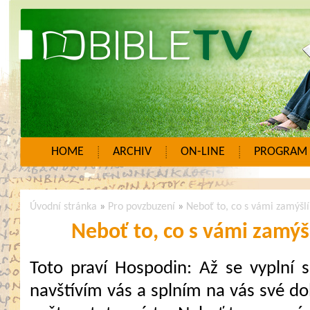
HOME
ARCHIV
ON-LINE
PROGRAM
Úvodní stránka
»
Pro povzbuzení
»
Neboť to, co s vámi zamýšl
Neboť to, co s vámi zamýš
Toto praví Hospodin: Až se vyplní 
navštívím vás a splním na vás své do