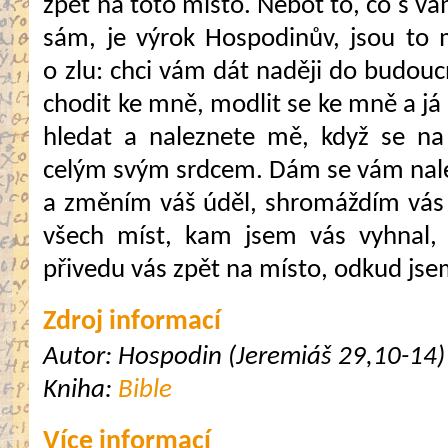
zpět na toto místo. Neboť to, co s v
sám, je výrok Hospodinův, jsou to m
o zlu: chci vám dát naději do budouc
chodit ke mně, modlit se ke mně a já
hledat a naleznete mě, když se n
celým svým srdcem. Dám se vám nalé
a změním váš úděl, shromáždím vás 
všech míst, kam jsem vás vyhnal, 
přivedu vás zpět na místo, odkud jse
Zdroj informací
Autor: Hospodin (Jeremiáš 29,10-14)
Kniha:
Bible
Více informací