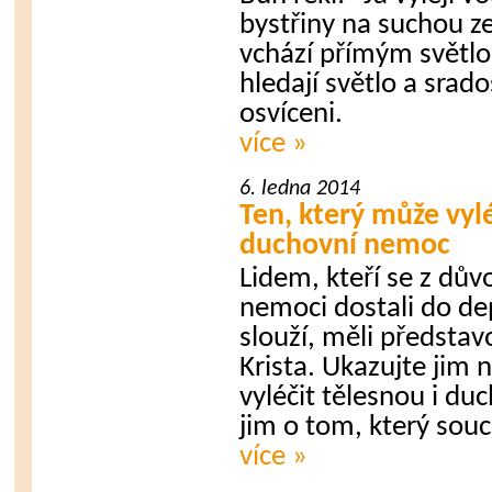
bystřiny na suchou z
vchází přímým světlo.
hledají světlo a srado
osvíceni.
více »
6. ledna 2014
Ten, který může vylé
duchovní nemoc
Lidem, kteří se z dův
nemoci dostali do depr
slouží, měli představ
Krista. Ukazujte jim 
vyléčit tělesnou i d
jim o tom, který soucít
více »