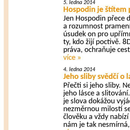
5. ledna 2014
Hospodin je štítem p
Jen Hospodin přece 
a rozumnost pramení 
úsudek on pro upřímn
ty, kdo žijí poctivě. 
práva, ochraňuje cest
více »
4. ledna 2014
Jeho sliby svědčí o l
Přečti si jeho sliby.
jeho lásce a slitování
je slova dokážou vyjá
nezměrnou milostí se
člověku a vždy nabízí 
nám je tak nesmírná,