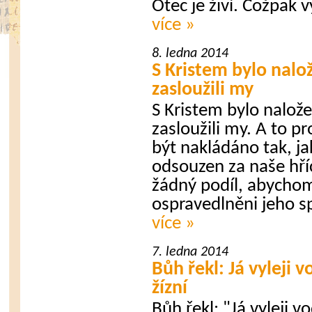
Otec je živí. Cožpak vy
více »
8. ledna 2014
S Kristem bylo nalož
zasloužili my
S Kristem bylo nalože
zasloužili my. A to p
být nakládáno tak, jak
odsouzen za naše hří
žádný podíl, abycho
ospravedlněni jeho sp
více »
7. ledna 2014
Bůh řekl: Já vyleji 
žízní
Bůh řekl: "Já vyleji v