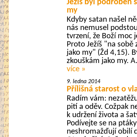
Ježíš byl podroben
my
Kdyby satan našel něc
nás nemusel podstoup
tvrzení, že Boží moc 
Proto Ježíš "na sobě
jako my" (Žd 4,15). 
zkouškám jako my. A.
více »
9. ledna 2014
Přílišná starost o v
Radím vám: nezatěžuj
pití a oděv. Cožpak n
k udržení života a šat
Podívejte se na ptáky:
neshromažďují obilí 