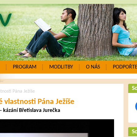
PROGRAM
MODLITBY
O NÁS
PODPOŘTE
So
tnosti Pána Ježíše
 vlastnosti Pána Ježíše
 kázání Břetislava Jurečka
So