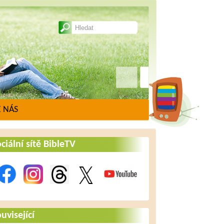
 NÁS
ciální sítě BibleTV
uvisející