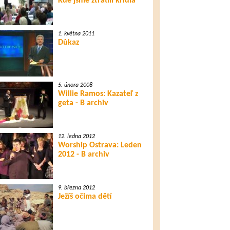
Kde jsme ztratili křídla
1. května 2011
Důkaz
5. února 2008
Willie Ramos: Kazateľ z
geta - B archiv
12. ledna 2012
Worship Ostrava: Leden
2012 - B archiv
9. března 2012
Ježíš očima dětí