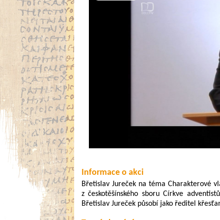
Video
Informace o akci
Břetislav Jureček na téma Charakterové vl
z českotěšínského sboru Církve adventis
Břetislav Jureček působí jako ředitel křesť