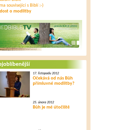
ma související s Biblí :-)
dost o modlitby
joblíbenější
17. listopadu 2012
Očekává od nás Bůh
přímluvné modlitby?
25. února 2012
Bůh je mé útočiště