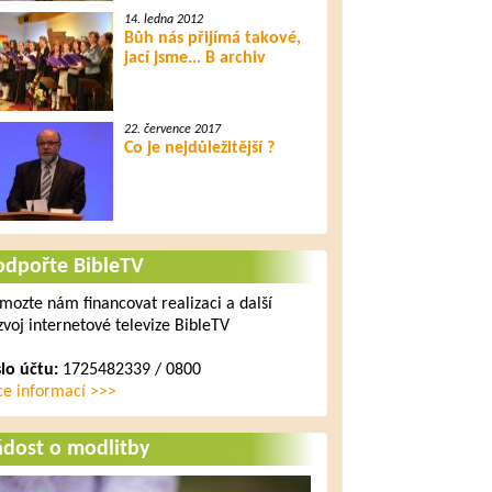
14. ledna 2012
Bůh nás přijímá takové,
jací jsme... B archiv
22. července 2017
Co je nejdůležitější ?
odpořte BibleTV
mozte nám financovat realizaci a další
zvoj internetové televize BibleTV
slo účtu:
1725482339 / 0800
ce informací >>>
ádost o modlitby