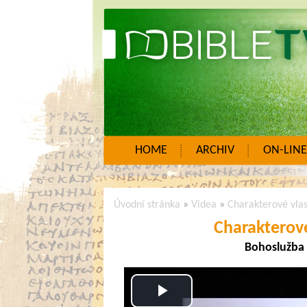
HOME
ARCHIV
ON-LINE
Úvodní stránka
»
Videa
»
Charakterové vlas
Charakterové
Bohoslužba -
Play