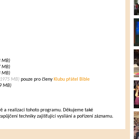
53 MB)
07 MB)
23 MB)
: 1975 MB)
pouze pro členy
Klubu přátel Bible
 49 MB)
vě a realizaci tohoto programu. Děkujeme také
ůjčení techniky zajišťující vysílání a pořízení záznamu.