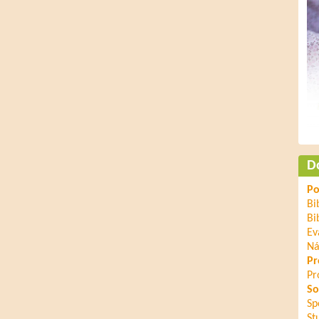
D
Po
Bi
Bi
Ev
Ná
Pr
Pr
So
Sp
St