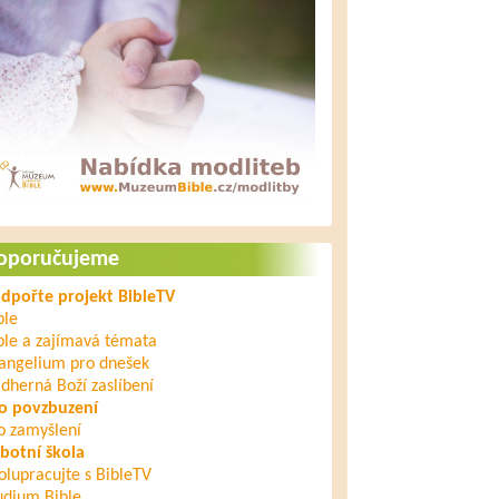
oporučujeme
dpořte projekt BibleTV
ble
ble a zajímavá témata
angelium pro dnešek
dherná Boží zaslíbení
o povzbuzení
o zamyšlení
botní škola
olupracujte s BibleTV
udium Bible