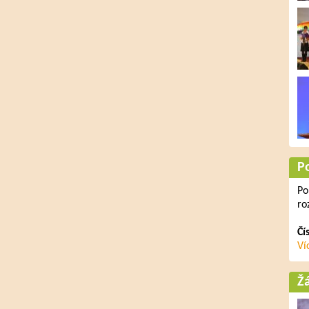
P
Po
ro
Čí
Ví
Ž