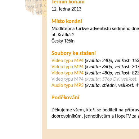
Termín konání
12. ledna 2013
Místo konání
Modlitebna Církve adventistů sedmého dne
ul. Krátká 2
Český Těšín
Soubory ke stažení
Video typu MP4
(kvalita: 240p, velikost: 1
Video typu MP4
(kvalita: 360p, velikost: 3
Video typu MP4
(kvalita: 480p, velikost: 8
Video typu MP4
(kvalita: 576p DV, velikost
Audio typu MP3
(kvalita: střední, velikost:
Poděkování
Děkujeme všem, kteří se podíleli na přípra
dobrovolníkům, jednotlivcům a HopeTV za zap