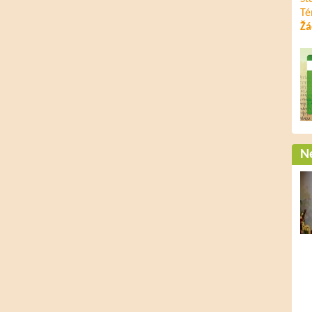
Té
Žá
Ne