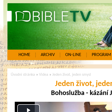
HOME
ARCHIV
ON-LINE
PROGRAM
Úvodní stránka
»
Videa
»
Jeden život, jeden smysl
Jeden život, jede
Bohoslužba - kázání J