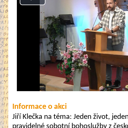
Play
Video
Informace o akci
Jiří Klečka na téma: Jeden život, jed
pravidelné sobotní bohoslužby z česk