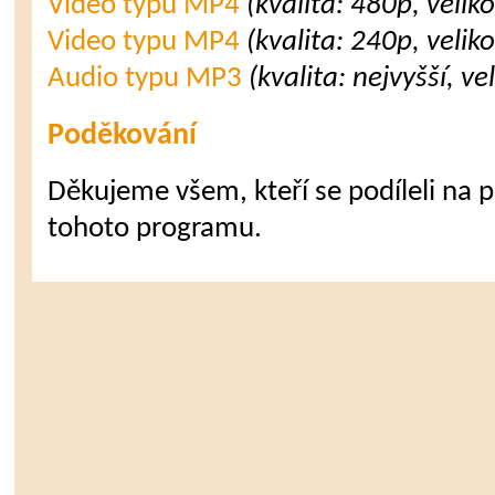
Video typu MP4
(kvalita: 480p, velik
Video typu MP4
(kvalita: 240p, velik
Audio typu MP3
(kvalita: nejvyšší, v
Poděkování
Děkujeme všem, kteří se podíleli na př
tohoto programu.