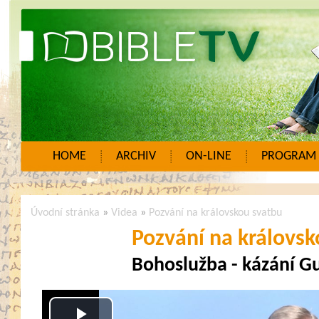
HOME
ARCHIV
ON-LINE
PROGRAM
Úvodní stránka
»
Videa
»
Pozvání na královskou svatbu
Pozvání na královs
Bohoslužba - kázání G