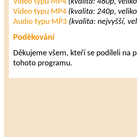
Video typu MP4
(kvalita: 480p, velik
Video typu MP4
(kvalita: 240p, velik
Audio typu MP3
(kvalita: nejvyšší, v
Poděkování
Děkujeme všem, kteří se podíleli na př
tohoto programu.