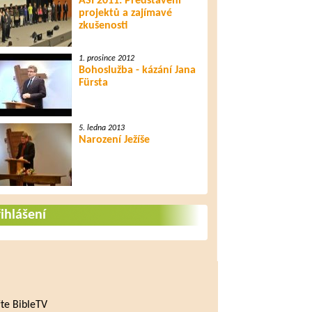
ASI 2011: Představení
projektů a zajímavé
zkušenosti
1. prosince 2012
Bohoslužba - kázání Jana
Fürsta
5. ledna 2013
Narození Ježíše
ihlášení
te BibleTV