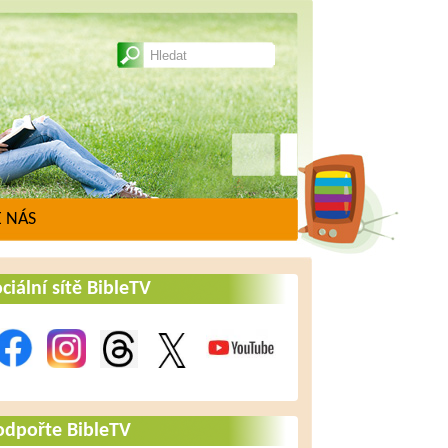
 NÁS
ciální sítě BibleTV
odpořte BibleTV