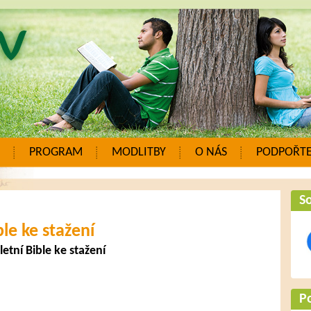
PROGRAM
MODLITBY
O NÁS
PODPOŘTE
So
ble ke stažení
tní Bible ke stažení
P