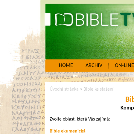
HOME
ARCHIV
ON-LINE
Úvodní stránka
»
Bible ke stažení
Bi
Komple
Zvolte oblast, která Vás zajímá:
Bible ekumenická