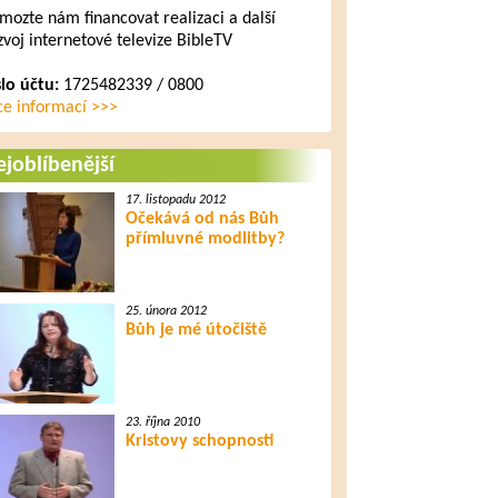
mozte nám financovat realizaci a další
zvoj internetové televize BibleTV
slo účtu:
1725482339 / 0800
ce informací >>>
joblíbenější
17. listopadu 2012
Očekává od nás Bůh
přímluvné modlitby?
25. února 2012
Bůh je mé útočiště
23. října 2010
Kristovy schopnosti