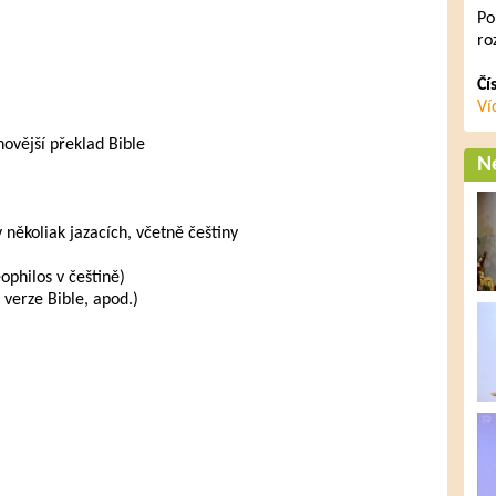
Po
ro
Čí
Ví
novější překlad Bible
Ne
v několiak jazacích, včetně češtiny
ophilos v češtině)
 verze Bible, apod.)