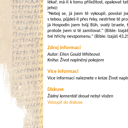
lékař, má-li k tomu příležitost, opakovat t
jeho):
"Neboj se, já jsem tě vykoupil, povolal j
s tebou, půjdeš-li přes řeky, nestrhne tě p
já Hospodin jsem tvůj Bůh, svatý Izraele, t
protože jsem si tě zamiloval." (Bible: Izaj
tvé hříchy nevzpomenu." (Bible: Izajáš 43,25)
Zdroj informací
Autor: Ellen Gould Whiteová
Kniha: Život naplněný pokojem
Více informací
Více informací naleznete v knize Život nap
Diskuse
Žádný komentář dosud nebyl vložen
Vstoupit do diskuse