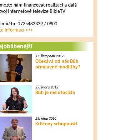
mozte nám financovat realizaci a další
zvoj internetové televize BibleTV
slo účtu:
1725482339 / 0800
ce informací >>>
joblíbenější
17. listopadu 2012
Očekává od nás Bůh
přímluvné modlitby?
25. února 2012
Bůh je mé útočiště
23. října 2010
Kristovy schopnosti