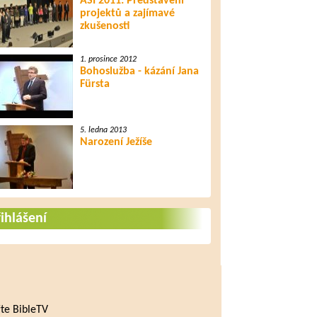
ASI 2011: Představení
projektů a zajímavé
zkušenosti
1. prosince 2012
Bohoslužba - kázání Jana
Fürsta
5. ledna 2013
Narození Ježíše
ihlášení
te BibleTV