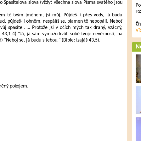
ato Spasitelova slova (vždyť všechna slova Písma svatého jsou
Po
ro
sem tě tvým jménem, jsi můj. Půjdeš-li přes vody, já budu
roud, půjdeš-li ohněm, nespálíš se, plamen tě nepopálí. Neboť
Čí
vůj spasitel. ... Protože jsi v očích mých tak drahý, vzácný,
Ví
áš 43,1-4) "Já, já sám vymažu kvůli sobě tvoje nevěrnosti, na
 "Neboj se, já budu s tebou." (Bible: Izajáš 43,5).
Ne
lněný pokojem.