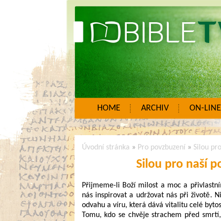
HOME
ARCHIV
ON-LINE
Úvodní stránka
»
Pro povzbuzení
»
Silou pr
Silou pro naší p
Přijmeme-li Boží milost a moc a přivlastní
nás inspirovat a udržovat nás při životě.
odvahu a víru, která dává vitalitu celé bytos
Tomu, kdo se chvěje strachem před smrtí