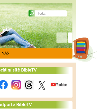
 NÁS
ciální sítě BibleTV
odpořte BibleTV