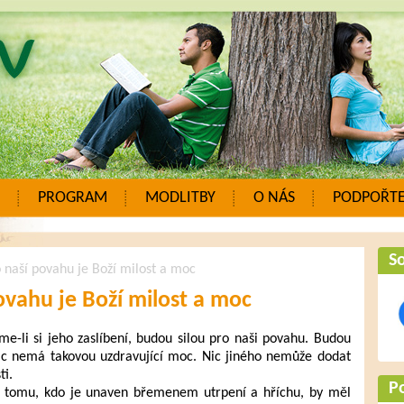
PROGRAM
MODLITBY
O NÁS
PODPOŘTE
So
o naší povahu je Boží milost a moc
ovahu je Boží milost a moc
me-li si jeho zaslíbení, budou silou pro naši povahu. Budou
 Nic nemá takovou uzdravující moc. Nic jiného nemůže dodat
ti.
P
, tomu, kdo je unaven břemenem utrpení a hříchu, by měl