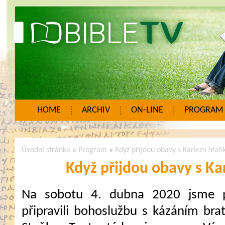
HOME
ARCHIV
ON-LINE
PROGRAM
Úvodní stránka
»
Program
»
Když přijdou obavy s Karlem Sta
Když přijdou obavy s K
Na sobotu 4. dubna 2020 jsme 
připravili bohoslužbu s kázáním brat