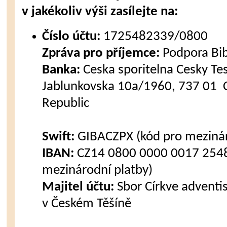
v jakékoliv výši zasílejte na:
Číslo účtu:
1725482339/0800
Zpráva pro příjemce:
Podpora Bi
Banka:
Ceska sporitelna Cesky Tes
Jablunkovska 10a/1960, 737 01 C
Republic
Swift:
GIBACZPX (kód pro mezinár
IBAN:
CZ14 0800 0000 0017 2548
mezinárodní platby)
Majitel účtu:
Sbor Církve advent
v Českém Těšíně