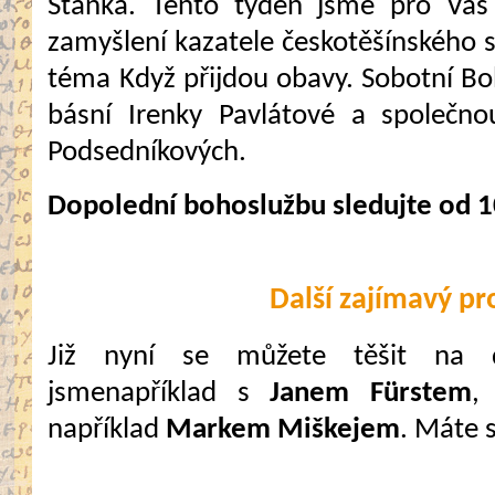
Staňka. Tento týden jsme pro Vás 
zamyšlení kazatele českotěšínského 
téma Když přijdou obavy. Sobotní B
básní Irenky Pavlátové a společno
Podsedníkových.
Dopolední bohoslužbu sledujte od 1
Další zajímavý p
Již nyní se můžete těšit na da
jsmenapříklad s
Janem Fürstem
například
Markem Miškejem
. Máte s