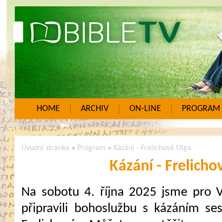
HOME
ARCHIV
ON-LINE
PROGRAM
Úvodní stránka
»
Program
»
Kázání - Frelichová Olga
Kázání - Frelicho
Na sobotu 4. října 2025 jsme pro 
připravili bohoslužbu s kázáním ses