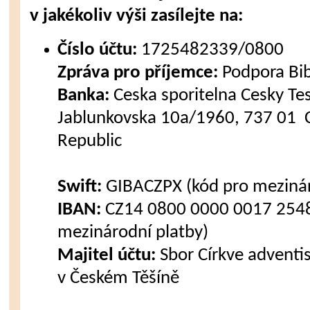
v jakékoliv výši zasílejte na:
Číslo účtu:
1725482339/0800
Zpráva pro příjemce:
Podpora Bi
Banka:
Ceska sporitelna Cesky Tes
Jablunkovska 10a/1960, 737 01 C
Republic
Swift:
GIBACZPX (kód pro mezinár
IBAN:
CZ14 0800 0000 0017 2548
mezinárodní platby)
Majitel účtu:
Sbor Církve advent
v Českém Těšíně