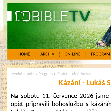
HOME
ARCHIV
ON-LINE
PROGRAM
Úvodní stránka
»
Program
»
Kázání - Lukáš Sochor
Kázání - Lukáš 
Na sobotu 11. července 2026 jsme
opět připravili bohoslužbu s kázání