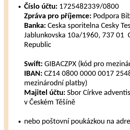
Číslo účtu:
1725482339/0800
Zpráva pro příjemce:
Podpora Bi
Banka:
Ceska sporitelna Cesky Tes
Jablunkovska 10a/1960, 737 01 C
Republic
Swift:
GIBACZPX (kód pro mezinár
IBAN:
CZ14 0800 0000 0017 2548
mezinárodní platby)
Majitel účtu:
Sbor Církve advent
v Českém Těšíně
nebo poštovní poukázkou na adre