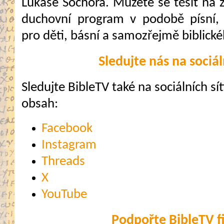
Lukáše Sochora. Můžete se těšit na 
duchovní program v podobě písní,
pro děti, básní a samozřejmě biblick
Sledujte nás na sociál
Sledujte BibleTV také na sociálních sítí
obsah:
Facebook
Instagram
Threads
X
YouTube
Podpořte BibleTV f